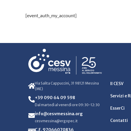
[event_auth_my_account]
Via Salita Cappuccini, 31 98121 Messina
Il CESV
(ME)
Servizi e 
+39 090 64 09 598
Dal martedì al venerdì ore 09:30-12:30
EsserCi
info@cesvmessina.org
Contatti
cesvmessina@ergopec.it
C.F. 97066070836