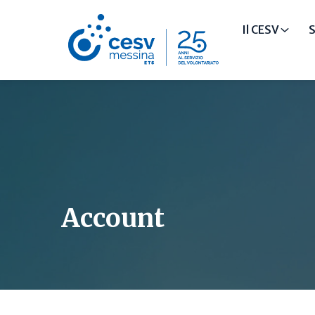
Il CESV
S
Account