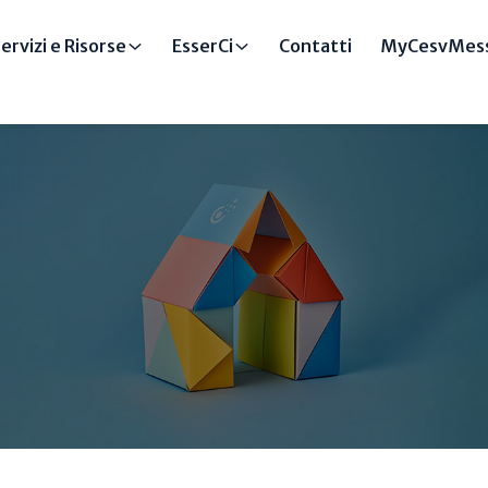
ervizi e Risorse
EsserCi
Contatti
MyCesvMess