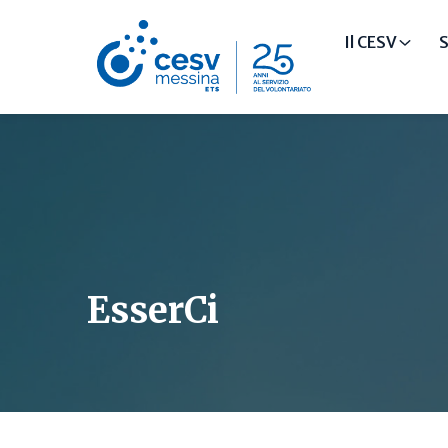
Il CESV
S
EsserCi