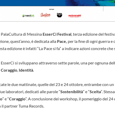
l PalaCultura di Messina
EsserCi Festival
, terza edizione del festiv
one, quest’anno, è dedicata alla
Pace,
per la fine di ogni guerra e
sta edizione è infatti “La Pace si fa” a indicare azioni concrete ch
sserCi si sviluppano attraverso sette parole, una per ognuna delle
,
Coraggio
,
Identità
.
ate le due mattinate, quelle del 23 e 24 ottobre, entrambe con un ta
due laboratori, dedicati alle parole “
Sostenibilità
” e “
Scelta
“. Stess
to
” e “
Coraggio
“. A conclusione dei workshop, il pomeriggio del 24
n il partner Tuma Records.