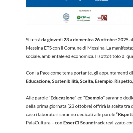
Si terrà
da giovedì 23 a domenica 26 ottobre
2025
a
Messina ETS con il Comune di Messina. La manifestazi
sociale, ambientale ed economica. Il sottotitolo di que
Con la Pace come tema portante, gli appuntamenti di E
Educazione
,
Sostenibilità
,
Scelta
,
Esempio
,
Rispetto
Alle parole “
Educazione
” ed “
Esempio
” saranno dedic
della prima giornata (23 ottobre) offrirà la scelta tra 
caso i laboratori saranno dedicati alle parole “
Rispet
PalaCultura – con
EsserCi Soundtrack
realizzato co