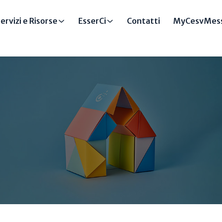
ervizi e Risorse
EsserCi
Contatti
MyCesvMess