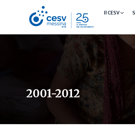
Il CESV
S
2001-2012