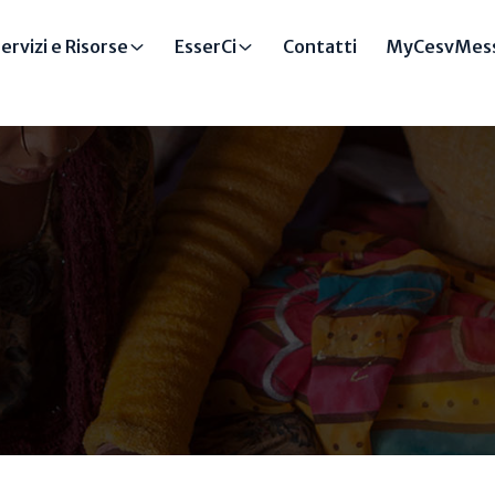
ervizi e Risorse
EsserCi
Contatti
MyCesvMess