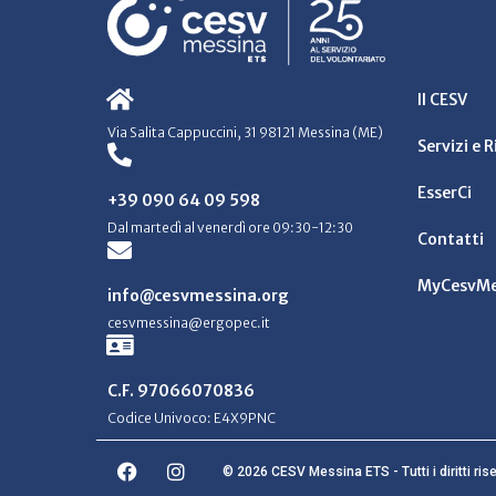
Il CESV
Via Salita Cappuccini, 31 98121 Messina (ME)
Servizi e 
EsserCi
+39 090 64 09 598
Dal martedì al venerdì ore 09:30-12:30
Contatti
MyCesvMe
info@cesvmessina.org
cesvmessina@ergopec.it
C.F. 97066070836
Codice Univoco: E4X9PNC
© 2026 CESV Messina ETS - Tutti i diritti rise