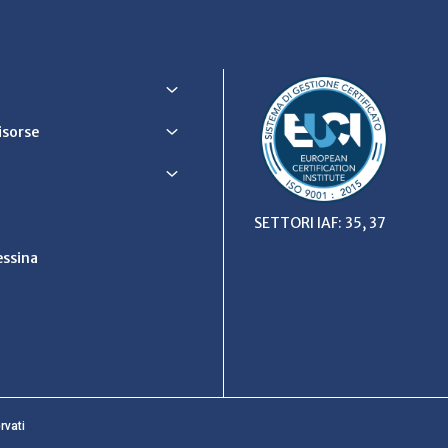
Risorse
SETTORI IAF: 35, 37
ssina
rvati