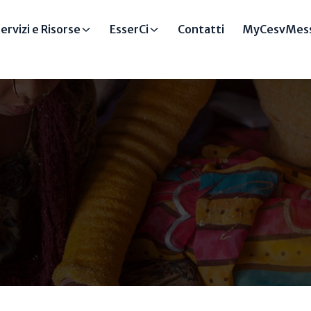
ervizi e Risorse
EsserCi
Contatti
MyCesvMess