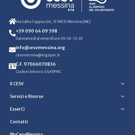
Via Salita Cappuccini, 31 98121 Messina (ME)
+39 090 64 09 598
Dal martedì al venerdì ore 09:30-12:30
info@cesvmessina.org
cesvmessina@ergopec.it
C.F. 97066070836
Codice Univoco: E4X9PNC
Il CESV
Servizi e Risorse
EsserCi
Contatti
MyCesvMessina