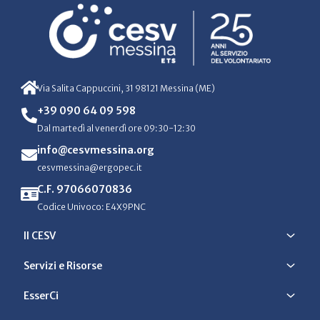
Via Salita Cappuccini, 31 98121 Messina (ME)
+39 090 64 09 598
Dal martedì al venerdì ore 09:30-12:30
info@cesvmessina.org
cesvmessina@ergopec.it
C.F. 97066070836
Codice Univoco: E4X9PNC
Il CESV
Servizi e Risorse
EsserCi