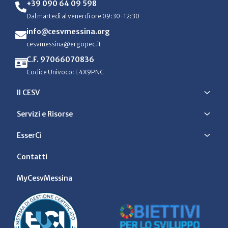
+39 090 64 09 598
Dal martedì al venerdì ore 09:30-12:30
info@cesvmessina.org
cesvmessina@ergopec.it
C.F. 97066070836
Codice Univoco: E4X9PNC
Il CESV
Servizi e Risorse
EsserCi
Contatti
MyCesvMessina