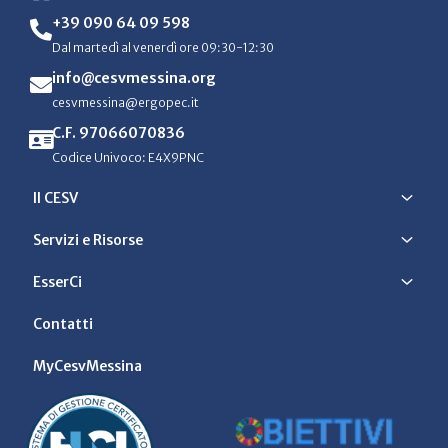
+39 090 64 09 598
Dal martedì al venerdì ore 09:30-12:30
info@cesvmessina.org
cesvmessina@ergopec.it
C.F. 97066070836
Codice Univoco: E4X9PNC
Il CESV
Servizi e Risorse
EsserCi
Contatti
MyCesvMessina