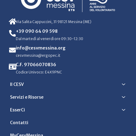
Via Salita Cappuccini, 31 98121 Messina (ME)
+39 090 64 09 598
Dal martedì al venerdì ore 09:30-12:30
info@cesvmessina.org
cesvmessina@ergopec.it
C.F. 97066070836
Codice Univoco: E4X9PNC
Il CESV
Servizi e Risorse
EsserCi
Contatti
MyCesvMessina