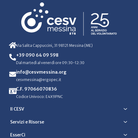
Via Salita Cappuccini, 31 98121 Messina (ME)
+39 090 64 09 598
Dal martedì al venerdì ore 09:30-12:30
info@cesvmessina.org
cesvmessina@ergopec.it
C.F. 97066070836
Codice Univoco: E4X9PNC
Il CESV
Servizi e Risorse
EsserCi