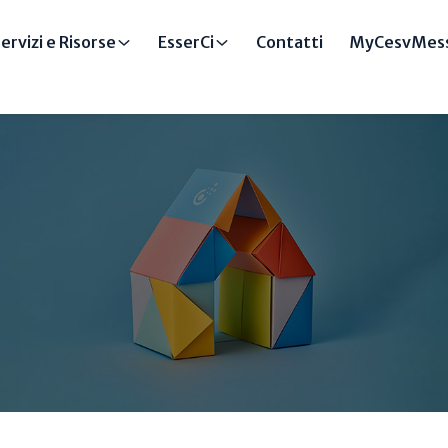
ervizi e Risorse
EsserCi
Contatti
MyCesvMess