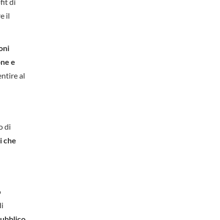
it di
e il
oni
ne e
ntire al
o di
i che
o
i
pubblico