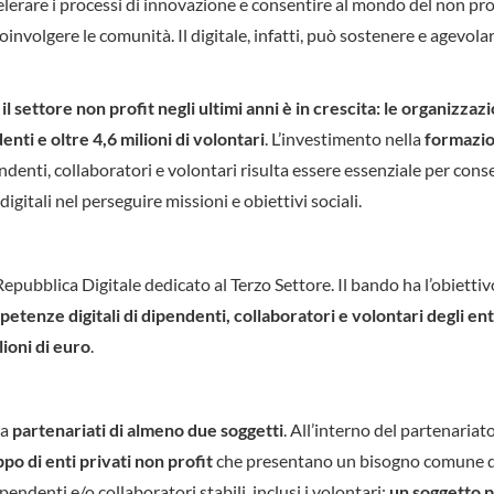
elerare i processi di innovazione e consentire al mondo del non prof
coinvolgere le comunità. Il digitale, infatti, può sostenere e agevolar
il settore non profit negli ultimi anni è in crescita: le organizzazi
nti e oltre 4,6 milioni di volontari
. L’investimento nella
formazio
ndenti, collaboratori e volontari risulta essere essenziale per conse
igitali nel perseguire missioni e obiettivi sociali.
Repubblica Digitale dedicato al Terzo Settore. Il bando ha l’obiettiv
tenze digitali di dipendenti, collaboratori e volontari degli ent
lioni di euro
.
da
partenariati di almeno due soggetti
. All’interno del partenariat
po di enti privati non profit
che presentano un bisogno comune d
denti e/o collaboratori stabili, inclusi i volontari;
un soggetto 