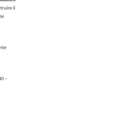
truire il
le
ente
30 –