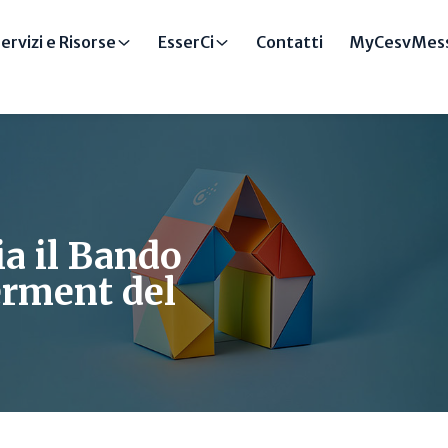
ervizi e Risorse
EsserCi
Contatti
MyCesvMess
via il Bando
erment del