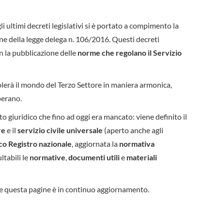
 ultimi decreti legislativi si è portato a compimento la
ne della legge delega n. 106/2016. Questi decreti
n la pubblicazione delle
norme che regolano il Servizio
lerà il mondo del Terzo Settore in maniera armonica,
perano.
o giuridico che fino ad oggi era mancato: viene definito il
re
e il
servizio civile universale
(aperto anche agli
co Registro nazionale
, aggiornata la
normativa
ltabili le
normative
,
documenti utili
e
materiali
he questa pagine è in continuo aggiornamento.