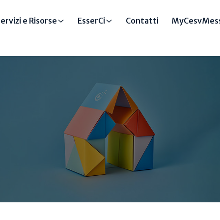
ervizi e Risorse
EsserCi
Contatti
MyCesvMess