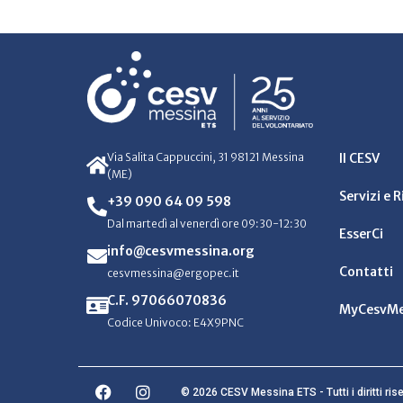
Via Salita Cappuccini, 31 98121 Messina
Il CESV
(ME)
Servizi e 
+39 090 64 09 598
Dal martedì al venerdì ore 09:30-12:30
EsserCi
info@cesvmessina.org
Contatti
cesvmessina@ergopec.it
C.F. 97066070836
MyCesvMe
Codice Univoco: E4X9PNC
© 2026 CESV Messina ETS - Tutti i diritti rise