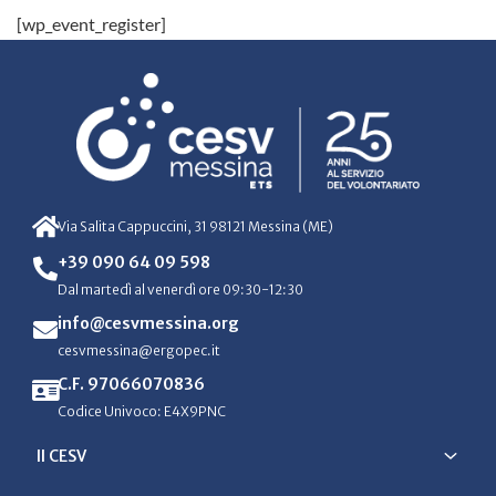
[wp_event_register]
Via Salita Cappuccini, 31 98121 Messina (ME)
+39 090 64 09 598
Dal martedì al venerdì ore 09:30-12:30
info@cesvmessina.org
cesvmessina@ergopec.it
C.F. 97066070836
Codice Univoco: E4X9PNC
Il CESV