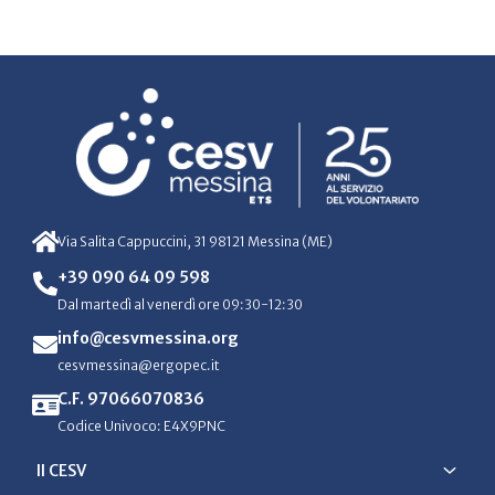
Via Salita Cappuccini, 31 98121 Messina (ME)
+39 090 64 09 598
Dal martedì al venerdì ore 09:30-12:30
info@cesvmessina.org
cesvmessina@ergopec.it
C.F. 97066070836
Codice Univoco: E4X9PNC
Il CESV