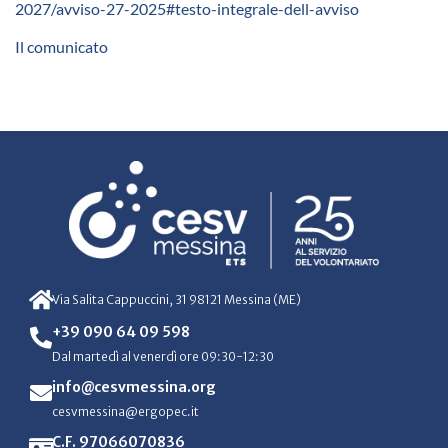
2027/avviso-27-2025#testo-integrale-dell-avviso
Il comunicato
Via Salita Cappuccini, 31 98121 Messina (ME)
+39 090 64 09 598
Dal martedì al venerdì ore 09:30-12:30
info@cesvmessina.org
cesvmessina@ergopec.it
C.F. 97066070836