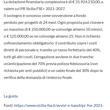
La dotazione finanziaria complessiva è di
€ 31.924.210,00
, a
valere sul PR Sicilia FSE+ 2021-2027.
Il sostegno è concesso come
sovvenzione a fondo
perduto
per progetti di 24 mesi. Ogni proposta può ricevere
un massimo di
€ 250.000,00
se coinvolge almeno 50 minori,
o
€ 125.000,00
se ne coinvolge almeno 25. Non è richiesto
cofinanziamento obbligatorio: il contributo copre i costi
diretti di personale e, tramite un tasso forfettario del 40%,
tutti gli altri costi. L’erogazione avviene in
due tranche
:
un’anticipazione del
70%
previa polizza fideiussoria (non
richiesta per enti pubblici) e un
saldo finale
del 30% dopo la
verifica della domanda di rimborso finale.
La guida
Fonti:
https://www.sicilia-fse.it/avvisi-e-bandi/pr-fse-2021-