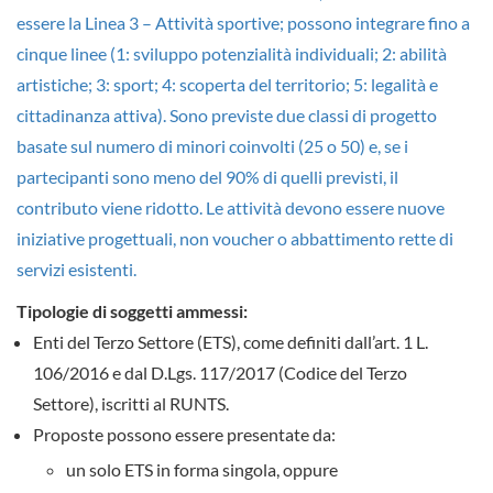
essere la
Linea 3 – Attività sportive
; possono integrare fino a
cinque linee (1: sviluppo potenzialità individuali; 2: abilità
artistiche; 3: sport; 4: scoperta del territorio; 5: legalità e
cittadinanza attiva). Sono previste due classi di progetto
basate sul numero di minori coinvolti (25 o 50) e, se i
partecipanti sono meno del 90% di quelli previsti, il
contributo viene ridotto. Le attività devono essere nuove
iniziative progettuali, non voucher o abbattimento rette di
servizi esistenti.
Tipologie di soggetti ammessi:
Enti del Terzo Settore (ETS)
, come definiti dall’art. 1 L.
106/2016 e dal
D.Lgs. 117/2017 (Codice del Terzo
Settore)
,
iscritti al RUNTS
.
Proposte possono essere presentate da:
un solo ETS in forma singola
, oppure