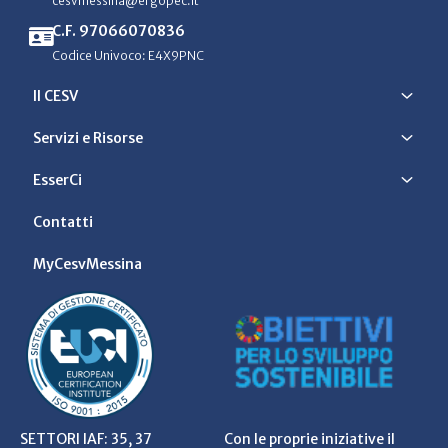
cesvmessina@ergopec.it
C.F. 97066070836
Codice Univoco: E4X9PNC
Il CESV
Servizi e Risorse
EsserCi
Contatti
MyCesvMessina
SETTORI IAF: 35, 37
Con le proprie iniziative il