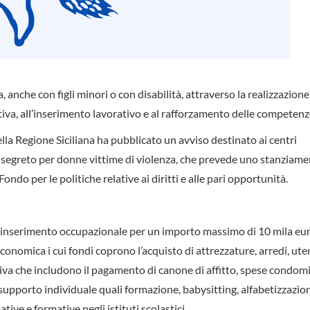
anche con figli minori o con disabilità, attraverso la realizzazione
ativa, all’inserimento lavorativo e al rafforzamento delle competenz
della Regione Siciliana ha pubblicato un avviso destinato ai centri
zzo segreto per donne vittime di violenza, che prevede uno stanziam
ondo per le politiche relative ai diritti e alle pari opportunità.
er l’inserimento occupazionale per un importo massimo di 10 mila eu
onomica i cui fondi coprono l’acquisto di attrezzature, arredi, ute
iva che includono il pagamento di canone di affitto, spese condomin
i supporto individuale quali formazione, babysitting, alfabetizzazio
ive e formative negli istituti scolastici.