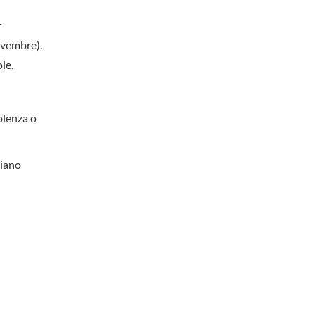
r
novembre).
le.
iolenza o
piano