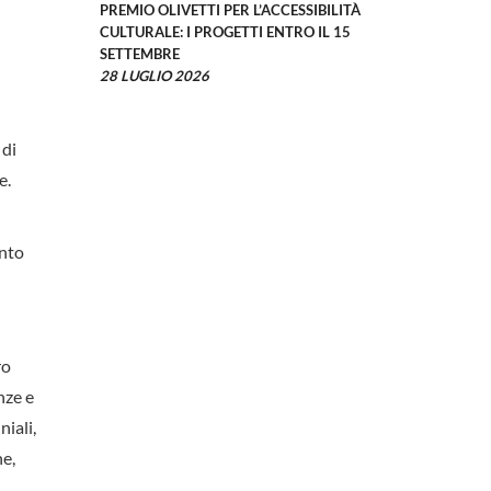
PREMIO OLIVETTI PER L’ACCESSIBILITÀ
CULTURALE: I PROGETTI ENTRO IL 15
SETTEMBRE
28 LUGLIO 2026
 di
e.
ento
ro
nze e
iali,
ne,