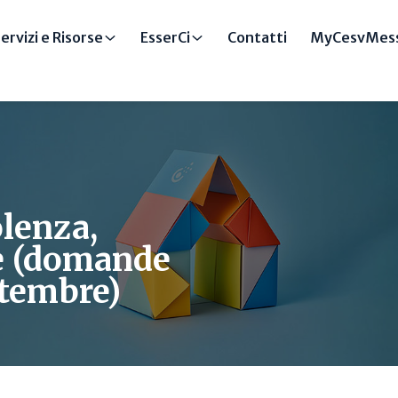
ervizi e Risorse
EsserCi
Contatti
MyCesvMess
olenza,
ne (domande
ettembre)