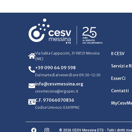
Via Salita Cappuccini, 31 98121 Messina
Il CESV
(ME)
Servizi e 
+39 090 64 09 598
Dal martedì al venerdì ore 09:30-12:30
EsserCi
info@cesvmessina.org
Contatti
cesvmessina@ergopec.it
C.F. 97066070836
MyCesvMe
Codice Univoco: E4X9PNC
© 2026 CESV Messina ETS - Tutti i diritti rise