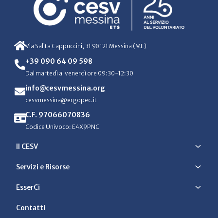
Via Salita Cappuccini, 31 98121 Messina (ME)
+39 090 64 09 598
Dal martedì al venerdì ore 09:30-12:30
info@cesvmessina.org
cesvmessina@ergopec.it
C.F. 97066070836
Codice Univoco: E4X9PNC
Il CESV
Servizi e Risorse
EsserCi
Contatti