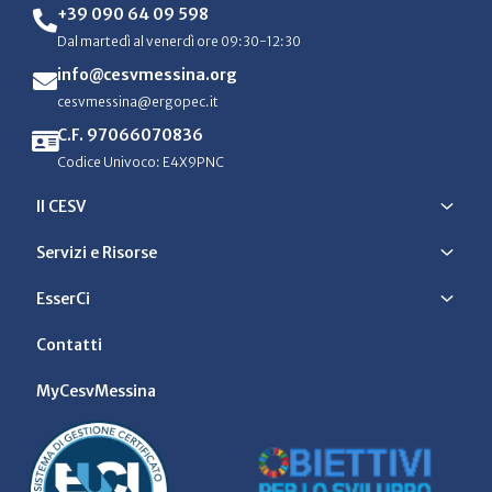
+39 090 64 09 598
Dal martedì al venerdì ore 09:30-12:30
info@cesvmessina.org
cesvmessina@ergopec.it
C.F. 97066070836
Codice Univoco: E4X9PNC
Il CESV
Servizi e Risorse
EsserCi
Contatti
MyCesvMessina