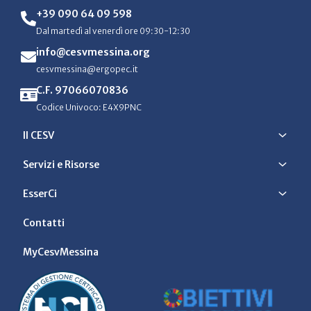
+39 090 64 09 598
Dal martedì al venerdì ore 09:30-12:30
info@cesvmessina.org
cesvmessina@ergopec.it
C.F. 97066070836
Codice Univoco: E4X9PNC
Il CESV
Servizi e Risorse
EsserCi
Contatti
MyCesvMessina