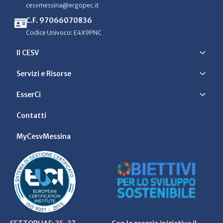
cesvmessina@ergopec.it
C.F. 97066070836
Codice Univoco: E4X9PNC
Il CESV
Servizi e Risorse
EsserCi
Contatti
MyCesvMessina