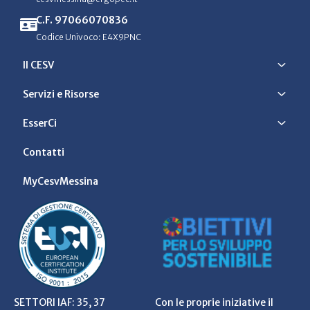
C.F. 97066070836
Codice Univoco: E4X9PNC
Il CESV
Servizi e Risorse
EsserCi
Contatti
MyCesvMessina
SETTORI IAF: 35, 37
Con le proprie iniziative il