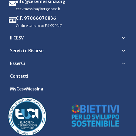
info@cesvmessina.org
cesvmessina@ergopec.it
C.F. 97066070836
Codice Univoco: E4X9PNC
Il CESV
Servizi e Risorse
EsserCi
Contatti
MyCesvMessina