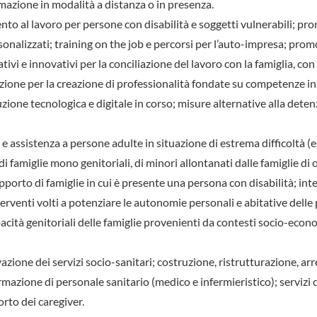
rmazione in modalità a distanza o in presenza.
o al lavoro per persone con disabilità e soggetti vulnerabili; pr
sonalizzati; training on the job e percorsi per l’auto-impresa; pro
vi e innovativi per la conciliazione del lavoro con la famiglia, con
zione per la creazione di professionalità fondate su competenze in
uzione tecnologica e digitale in corso; misure alternative alla dete
a e assistenza a persone adulte in situazione di estrema difficoltà (e
 famiglie mono genitoriali, di minori allontanati dalle famiglie di 
porto di famiglie in cui è presente una persona con disabilità; inte
terventi volti a potenziare le autonomie personali e abitative dell
pacità genitoriali delle famiglie provenienti da contesti socio-econ
vazione dei servizi socio-sanitari; costruzione, ristrutturazione, ar
rmazione di personale sanitario (medico e infermieristico); servizi 
rto dei caregiver.