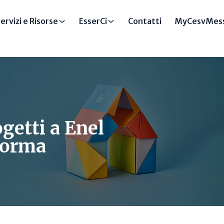
ervizi e Risorse
EsserCi
Contatti
MyCesvMess
getti a Enel
forma