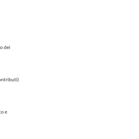
o dei
ontributi)
to e