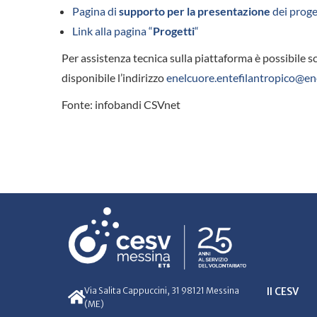
Pagina di
supporto per la presentazione
dei proge
Link alla pagina “
Pr
ogetti
“
Per assistenza tecnica sulla piattaforma è possibile s
disponibile l’indirizzo
enelcuore.entefilantropico@en
Fonte: infobandi CSVnet
Via Salita Cappuccini, 31 98121 Messina
Il CESV
(ME)