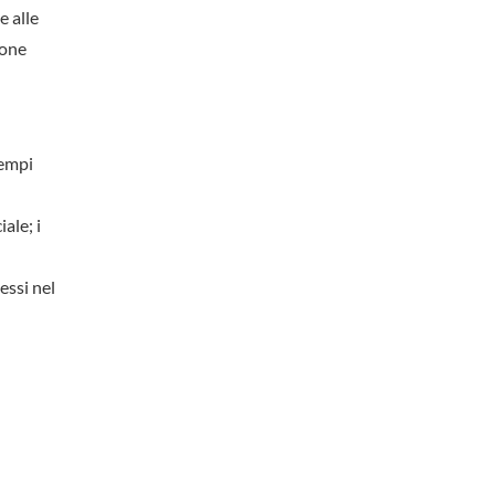
e alle
sone
tempi
ale; i
essi nel