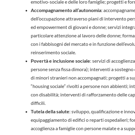
emotivo-sociale e delle loro famiglie; progetti e fo
Accompagnamento all’autonomia
: accompagnament
dell’occupazione attraverso piani di intervento per
ed empowerment di giovani e donne; servizi integrati
particolare attenzione al lavoro delle donne; forma
con i fabbisogni del mercato e in funzione dell’evol
reinserimento sociale.
Povertà e inclusione sociale
: servizi di accoglienz
persone senza fissa dimora); interventi a sostegno di
di minori stranieri non accompagnati; progetti a sup
“housing sociale” rivolti a persone non abbienti; in
con disabilità; interventi di rafforzamento delle ca
difficili.
Tutela della salute
: sviluppo, qualificazione e inno
equipaggiamento di edifici o reparti ospedalieri; fo
accoglienza a famiglie con persone malate e a suppo