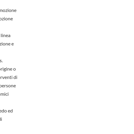
omozione
mozione
 linea
nzione e
s.
origine o
rventi di
e persone
omici
redo ed
di