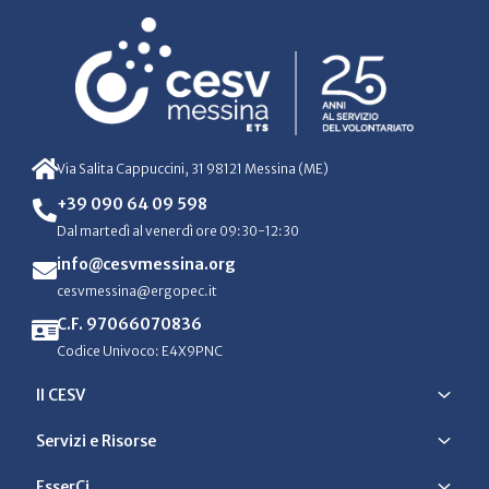
Via Salita Cappuccini, 31 98121 Messina (ME)
+39 090 64 09 598
Dal martedì al venerdì ore 09:30-12:30
info@cesvmessina.org
cesvmessina@ergopec.it
C.F. 97066070836
Codice Univoco: E4X9PNC
Il CESV
Servizi e Risorse
EsserCi