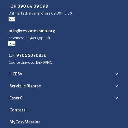
+39 090 64 09 598
Dal martedì al venerdì ore 09:30-12:30
info@cesvmessina.org
cesvmessina@ergopec.it
C.F. 97066070836
Codice Univoco: E4X9PNC
Il CESV
Servizi e Risorse
EsserCi
Contatti
MyCesvMessina