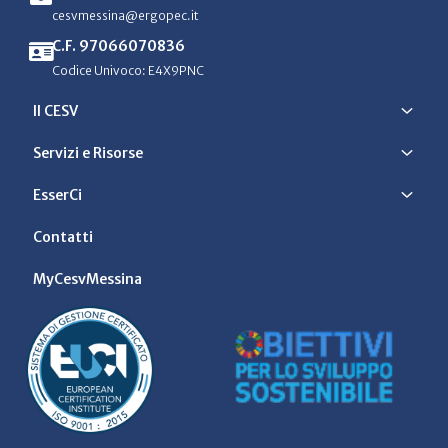
cesvmessina@ergopec.it
C.F. 97066070836
Codice Univoco: E4X9PNC
Il CESV
Servizi e Risorse
EsserCi
Contatti
MyCesvMessina