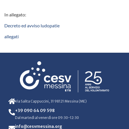
In allegato:
Decreto ed avviso ludopatie
allegati
Via Salita Cappuccini, 31 98121 Messina (ME)
+39 090 64 09 598
Dal martedì al venerdì ore 09:30-12:30
info@cesvmessina.org