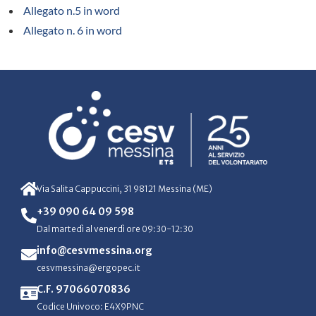
Allegato n.5 in word
Allegato n. 6 in word
Via Salita Cappuccini, 31 98121 Messina (ME)
+39 090 64 09 598
Dal martedì al venerdì ore 09:30-12:30
info@cesvmessina.org
cesvmessina@ergopec.it
C.F. 97066070836
Codice Univoco: E4X9PNC