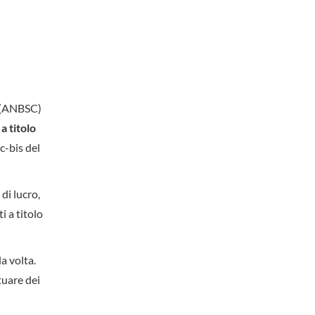
a (ANBSC)
a titolo
 c-bis del
di lucro,
i a titolo
la volta.
tuare dei