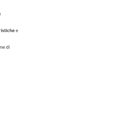
e
ristiche
e
me di