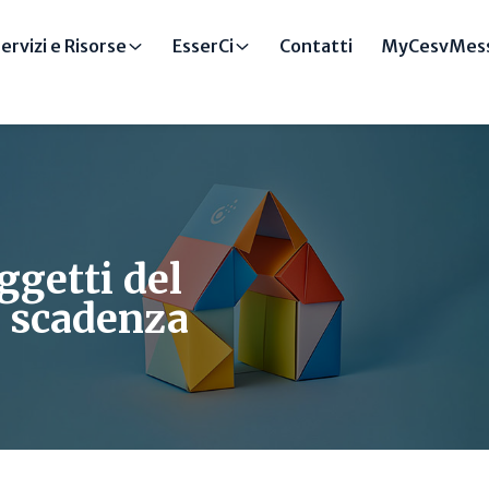
ervizi e Risorse
EsserCi
Contatti
MyCesvMess
ggetti del
o scadenza