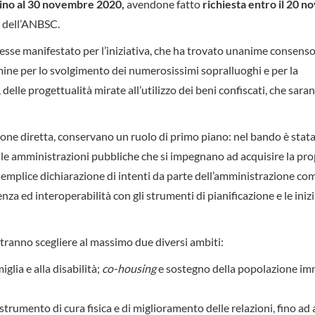
 sino al 30 novembre 2020,
avendone fatto
richiesta entro il 20 
e dell’ANBSC.
eresse manifestato per l’iniziativa, che ha trovato unanime consenso
ine per lo svolgimento dei numerosissimi sopralluoghi e per la
delle progettualità mirate all’utilizzo dei beni confiscati, che sara
ione diretta, conservano un ruolo di primo piano: nel bando è stata
alle amministrazioni pubbliche che si impegnano ad acquisire la pro
a semplice dichiarazione di intenti da parte dell’amministrazione c
nza ed interoperabilità con gli strumenti di pianificazione e le iniz
potranno scegliere al massimo due diversi ambiti:
glia e alla disabilità;
co-housing
e sostegno della popolazione im
trumento di cura fisica e di miglioramento delle relazioni, fino ad 