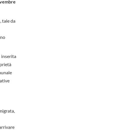
novembre
, tale da
nno
 inserita
prietà
omunale
iative
migrata,
arrivare