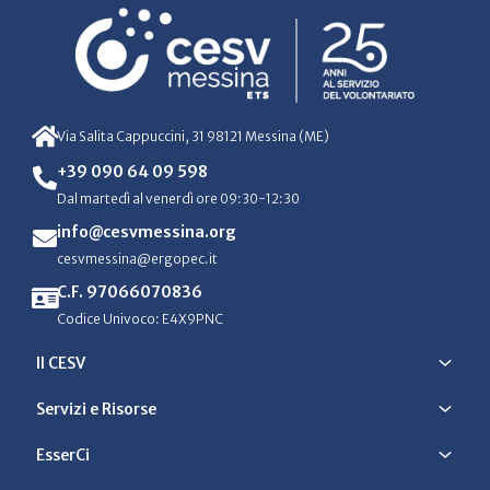
Via Salita Cappuccini, 31 98121 Messina (ME)
+39 090 64 09 598
Dal martedì al venerdì ore 09:30-12:30
info@cesvmessina.org
cesvmessina@ergopec.it
C.F. 97066070836
Codice Univoco: E4X9PNC
Il CESV
Servizi e Risorse
EsserCi