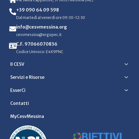
+39 090 64 09 598
Dal martedì al venerdì ore 09:30-12:30
info@cesvmessina.org
cesvmessina@ergopec.it
C.F. 97066070836
Codice Univoco: E4X9PNC
Il CESV
Servizi e Risorse
EsserCi
Contatti
MyCesvMessina