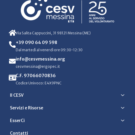
Via Salita Cappuccini, 31 98121 Messina (ME)
+39 090 64 09 598
Dal martedì al venerdì ore 09:30-12:30
info@cesvmessina.org
cesvmessina@ergopec.it
C.F. 97066070836
Codice Univoco: E4X9PNC
Il CESV
Servizi e Risorse
EsserCi
Contatti