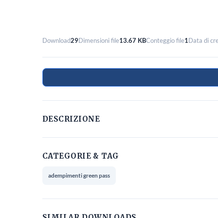
Download
29
Dimensioni file
13.67 KB
Conteggio file
1
Data di cr
DESCRIZIONE
CATEGORIE & TAG
adempimenti green pass
SIMILAR DOWNLOADS