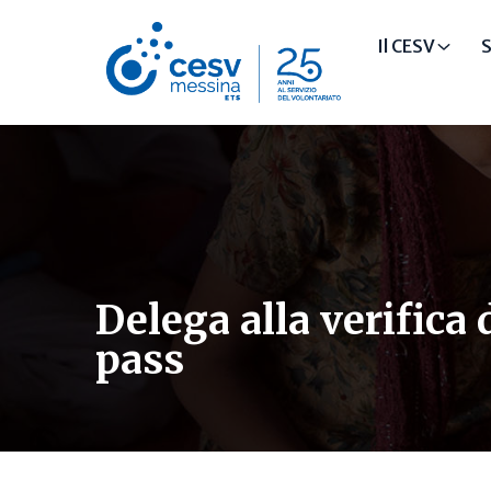
Il CESV
S
Delega alla verifica 
pass