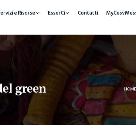
ervizi e Risorse
EsserCi
Contatti
MyCesvMess
del green
HOME