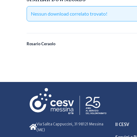
Nessun download correlato trovato!
Rosario Ceraolo
Via Salita Cappuccini, 31 98121 Messina
Il CESV
(ME)