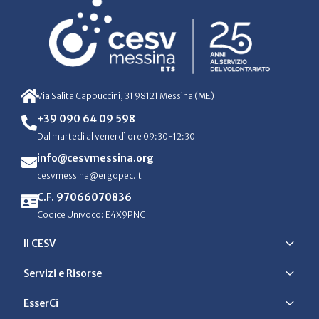
Via Salita Cappuccini, 31 98121 Messina (ME)
+39 090 64 09 598
Dal martedì al venerdì ore 09:30-12:30
info@cesvmessina.org
cesvmessina@ergopec.it
C.F. 97066070836
Codice Univoco: E4X9PNC
Il CESV
Servizi e Risorse
EsserCi