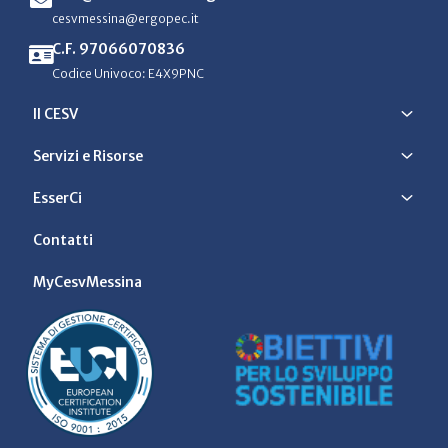
cesvmessina@ergopec.it
C.F. 97066070836
Codice Univoco: E4X9PNC
Il CESV
Servizi e Risorse
EsserCi
Contatti
MyCesvMessina