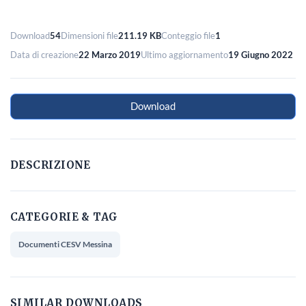
Download
54
Dimensioni file
211.19 KB
Conteggio file
1
Data di creazione
22 Marzo 2019
Ultimo aggiornamento
19 Giugno 2022
Download
DESCRIZIONE
CATEGORIE & TAG
Documenti CESV Messina
SIMILAR DOWNLOADS