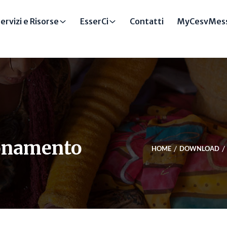
ervizi e Risorse
EsserCi
Contatti
MyCesvMess
onamento
HOME
DOWNLOAD