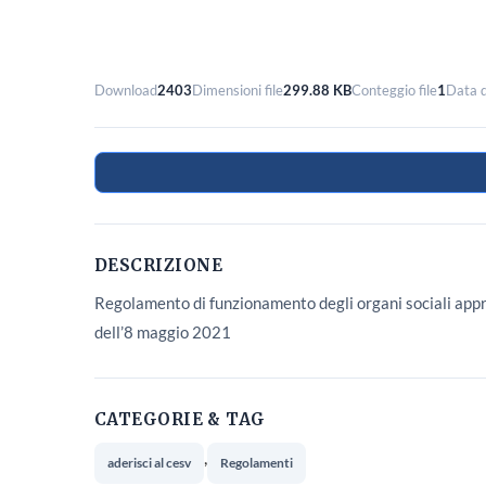
Download
2403
Dimensioni file
299.88 KB
Conteggio file
1
Data d
DESCRIZIONE
Regolamento di funzionamento degli organi sociali app
dell’8 maggio 2021
CATEGORIE & TAG
,
aderisci al cesv
Regolamenti