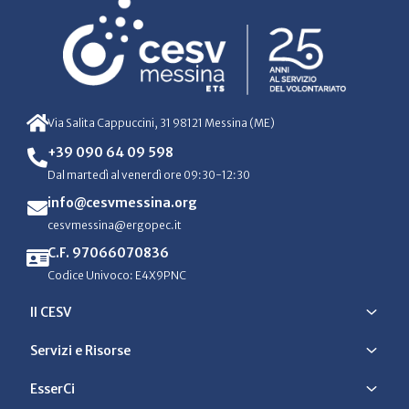
Via Salita Cappuccini, 31 98121 Messina (ME)
+39 090 64 09 598
Dal martedì al venerdì ore 09:30-12:30
info@cesvmessina.org
cesvmessina@ergopec.it
C.F. 97066070836
Codice Univoco: E4X9PNC
Il CESV
Servizi e Risorse
EsserCi