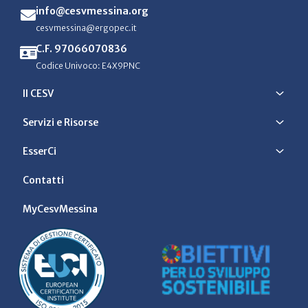
info@cesvmessina.org
cesvmessina@ergopec.it
C.F. 97066070836
Codice Univoco: E4X9PNC
Il CESV
Servizi e Risorse
EsserCi
Contatti
MyCesvMessina