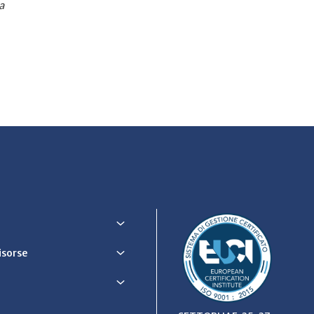
a
Risorse