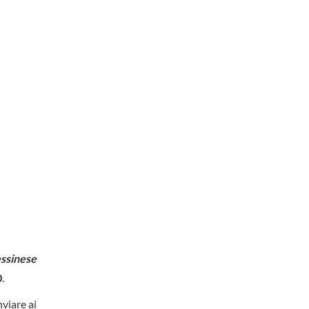
ssinese
0
.
nviare ai