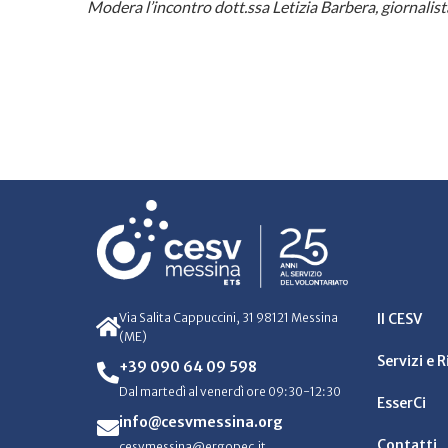
Modera l’incontro dott.ssa Letizia Barbera, giornalist
Via Salita Cappuccini, 31 98121 Messina
Il CESV
(ME)
Servizi e 
+39 090 64 09 598
Dal martedì al venerdì ore 09:30-12:30
EsserCi
info@cesvmessina.org
Contatti
cesvmessina@ergopec.it