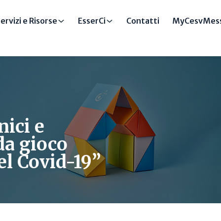
ervizi e Risorse
EsserCi
Contatti
MyCesvMess
nici e
da gioco
el Covid-19”