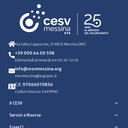
Via Salita Cappuccini, 31 98121 Messina (ME)
+39 090 64 09 598
Dal martedì al venerdì ore 09:30-12:30
info@cesvmessina.org
cesvmessina@ergopec.it
C.F. 97066070836
Codice Univoco: E4X9PNC
Il CESV
Servizi e Risorse
EsserCi