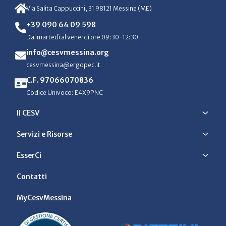
Via Salita Cappuccini, 31 98121 Messina (ME)
+39 090 64 09 598
Dal martedì al venerdì ore 09:30-12:30
info@cesvmessina.org
cesvmessina@ergopec.it
C.F. 97066070836
Codice Univoco: E4X9PNC
Il CESV
Servizi e Risorse
EsserCi
Contatti
MyCesvMessina