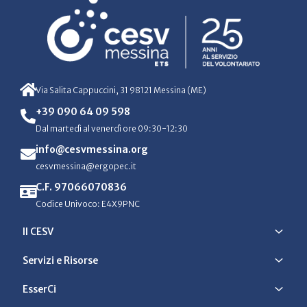
Via Salita Cappuccini, 31 98121 Messina (ME)
+39 090 64 09 598
Dal martedì al venerdì ore 09:30-12:30
info@cesvmessina.org
cesvmessina@ergopec.it
C.F. 97066070836
Codice Univoco: E4X9PNC
Il CESV
Servizi e Risorse
EsserCi