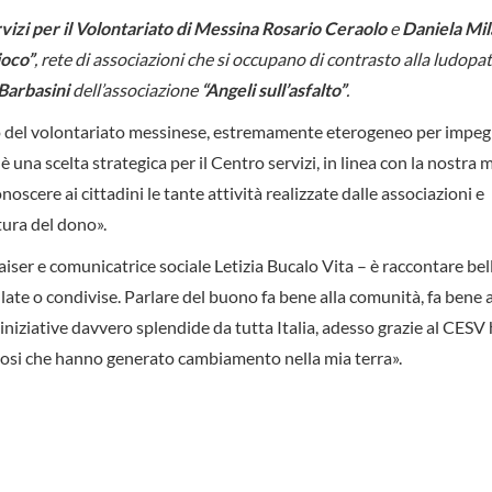
izi per il Volontariato di Messina
Rosario Ceraolo
e
Daniela Mi
ioco”
, rete di associazioni che si occupano di contrasto alla ludopat
 Barbasini
dell’associazione
“Angeli sull’asfalto”
.
do del volontariato messinese, estremamente eterogeneo per impeg
è una scelta strategica per il Centro servizi, in linea con la nostra 
noscere ai cittadini le tante attività realizzate dalle associazioni e
tura del dono».
aiser e comunicatrice sociale Letizia Bucalo Vita – è raccontare bel
te o condivise. Parlare del buono fa bene alla comunità, fa bene 
 iniziative davvero splendide da tutta Italia, adesso grazie al CESV
tuosi che hanno generato cambiamento nella mia terra».