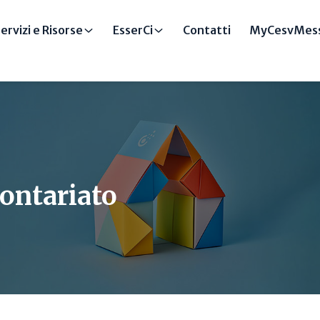
ervizi e Risorse
EsserCi
Contatti
MyCesvMess
lontariato