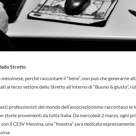
dallo Stretto
o messinese, perché raccontare il “bene”, non può che generarne alt
ti al terzo settore dello Stretto all’interno di “Buono & giusto”, rub
cast) professionisti del mondo dell’associazionismo raccontano le l
 con storie provenienti da tutta Italia. Da mercoledì 2 marzo, ogni p
a con il CESV Messina, una “finestra” sarà dedicata espressamente 
ssina.