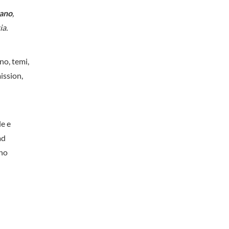
lano
,
ia.
no, temi,
mission,
le e
ad
 ho