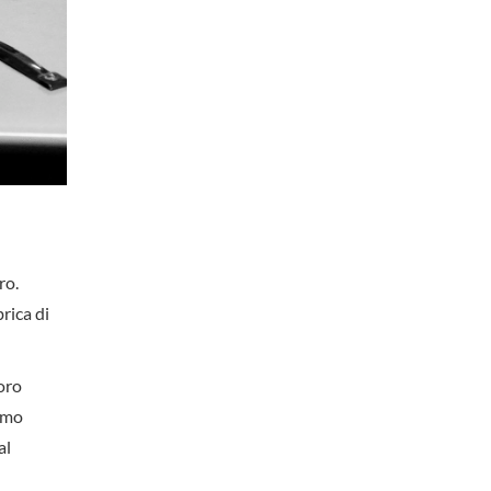
ro.
rica di
oro
rimo
al