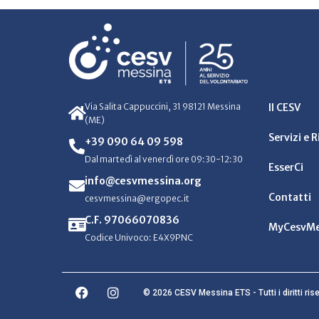
Via Salita Cappuccini, 31 98121 Messina
Il CESV
(ME)
Servizi e 
+39 090 64 09 598
Dal martedì al venerdì ore 09:30-12:30
EsserCi
info@cesvmessina.org
Contatti
cesvmessina@ergopec.it
C.F. 97066070836
MyCesvMe
Codice Univoco: E4X9PNC
© 2026 CESV Messina ETS - Tutti i diritti rise