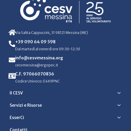
Via Salita Cappuccini, 31 98121 Messina (ME)
+39 090 64 09 598
Dal martedì al venerdì ore 09:30-12:30
info@cesvmessina.org
cesvmessina@ergopec.it
C.F. 97066070836
Codice Univoco: E4X9PNC
Il CESV
Servizi e Risorse
EsserCi
Contatti