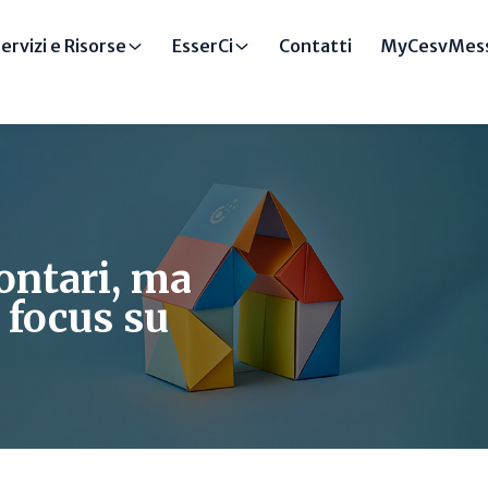
ervizi e Risorse
EsserCi
Contatti
MyCesvMess
ontari, ma
: focus su