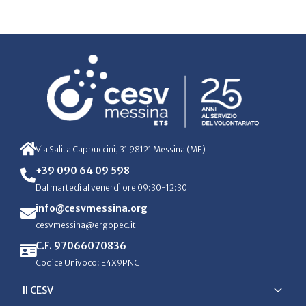
Via Salita Cappuccini, 31 98121 Messina (ME)
+39 090 64 09 598
Dal martedì al venerdì ore 09:30-12:30
info@cesvmessina.org
cesvmessina@ergopec.it
C.F. 97066070836
Codice Univoco: E4X9PNC
Il CESV