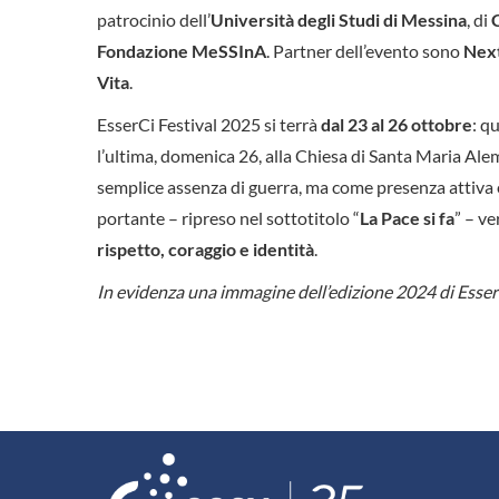
patrocinio dell’
Università degli Studi di Messina
, di
C
Fondazione MeSSInA
. Partner dell’evento sono
Next
Vita
.
EsserCi Festival 2025 si terrà
dal 23 al 26 ottobre
: q
l’ultima, domenica 26, alla Chiesa di Santa Maria Alem
semplice assenza di guerra, ma come presenza attiva e
portante – ripreso nel sottotitolo “
La Pace si fa
” – ve
rispetto, coraggio e identità
.
In evidenza una immagine dell’edizione 2024 di EsserC