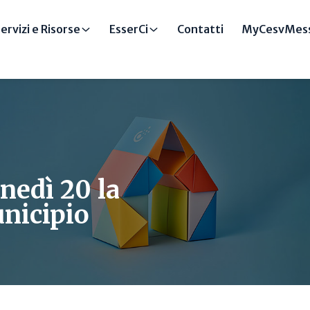
ervizi e Risorse
EsserCi
Contatti
MyCesvMess
unedì 20 la
nicipio