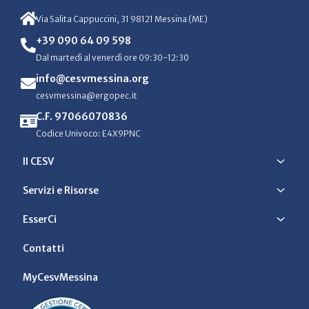
Via Salita Cappuccini, 31 98121 Messina (ME)
+39 090 64 09 598
Dal martedì al venerdì ore 09:30-12:30
info@cesvmessina.org
cesvmessina@ergopec.it
C.F. 97066070836
Codice Univoco: E4X9PNC
Il CESV
Servizi e Risorse
EsserCi
Contatti
MyCesvMessina