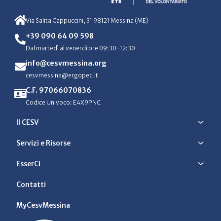
Via Salita Cappuccini, 31 98121 Messina (ME)
+39 090 64 09 598
Dal martedì al venerdì ore 09:30-12:30
info@cesvmessina.org
cesvmessina@ergopec.it
C.F. 97066070836
Codice Univoco: E4X9PNC
Il CESV
Servizi e Risorse
EsserCi
Contatti
MyCesvMessina